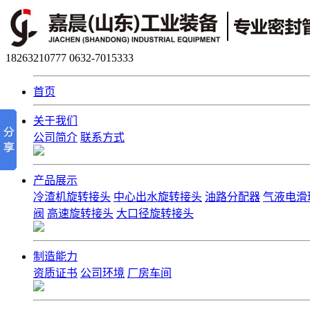
18263210777
0632-7015333
首页
关于我们
公司简介
联系方式
产品展示
冷渣机旋转接头
中心出水旋转接头
油路分配器
气液电滑
阀
高速旋转接头
大口径旋转接头
制造能力
资质证书
公司环境
厂房车间